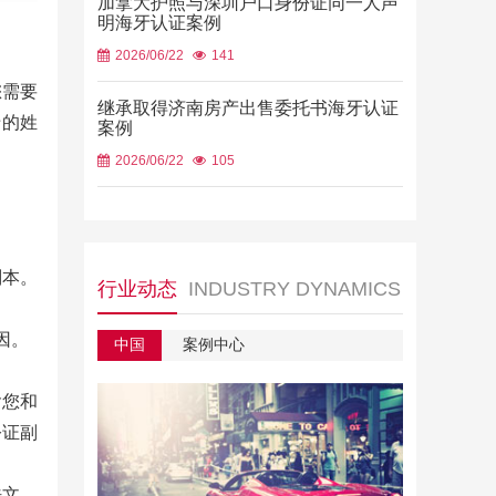
加拿大护照与深圳户口身份证同一人声
明海牙认证案例
2026/06/22
141
您需要
继承取得济南房产出售委托书海牙认证
母的姓
案例
2026/06/22
105
副本。
行业动态
INDUSTRY DYNAMICS
因。
中国
案例中心
含您和
公证副
法文，