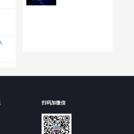
人
题
扫码加微信