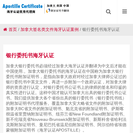
首页
/
加拿大签名类文件海牙认证案例
/
银行委托书海牙认证
银行委托书海牙认证
加拿大银行委托书必须经过加拿大海牙认证并翻译为中文后才能在
中国使用.。加拿大银行委托书的海牙认证在中国称为加拿大银行
委托书附加证明书，是指由加拿大政府对经过加拿大律师公证过的
银行委托书中英文文件，再进一步附加一个政府认证，对加拿大律
师的资质进行认定，对银行委托书公证书上的律师的签名和印鉴的
真实性进行认证。这样中国才能认可加拿大出具的银行委托书公证
书。我们提供加拿大各个省份出具的银行委托书（银行委托书纸）
的附加证明书代理服务。覆盖加拿大安大略省文件的附加证明书、
加拿大BC省文件的附加证明书、魁北克省的附加证明书、萨斯喀
彻温省里贾纳附加证明书、纽芬兰省New Foundland附加证明书、
新不伦瑞克省Nouveau-Brunswick附加证明书、新斯科舍省哈利法
克斯附加证明书、曼尼巴托省温尼伯附加证明书、阿尔伯特省埃德
蒙顿附加证明书（海牙认证APOSTILLE）。