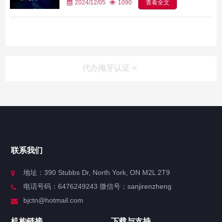
2024/12/05
1090
查看全文
代办海牙认证
快捷导航
NAV
官方博客
联系我们
关于我们
地址：390 Stubbs Dr, North York, ON M2L 2T9
电话号码：6476249243 微信号：sanjirenzheng
服务分类
bjctn@hotmail.com
加拿大证件海牙认证案例
机构链接
下载与支持