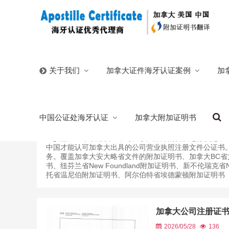
首页
/
加拿大证件海牙认证案例
/
公司营业执照注册文件
加拿大证件海牙认证案例
加
关于我们
公司营业执照注册文件认证
中国公证处海牙认证
加拿大附加证明书
加拿大公司营业执照注册文件必须经过加拿大海牙认证并
国称为加拿大公司营业执照注册文件附加证明书，是指由
一步附加一个政府认证，对加拿大律师的资质进行认定，
中国才能认可加拿大出具的公司营业执照注册文件公证书
务。覆盖加拿大安大略省文件的附加证明书、加拿大BC
书、纽芬兰省New Foundland附加证明书、新不伦瑞克省
托省温尼伯附加证明书、阿尔伯特省埃德蒙顿附加证明书（海牙
加拿大公司注册证
2026/05/28
136