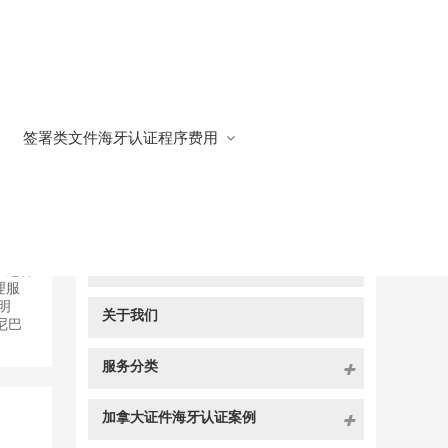
签署类文件海牙认证程序费用
快捷导航
NAV
在中
，再进
官方博客
。这样
理服
明
关于我们
尼巴
服务分类
加拿大证件海牙认证案例