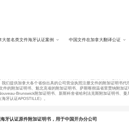
认证
拿大签名类文件海牙认证案例
中国文件在加拿大翻译公证
翻译为中文后才能在中国使用.。加拿大公司营业执照注册文件的海牙认证
加拿大政府对经过加拿大律师公证过的公司营业执照注册文件中英文文件
对公司营业执照注册文件公证书上的律师的签名和印鉴的真实性进行认证
。我们提供加拿大各个省份出具的公司营业执照注册文件的附加证明书代
省文件的附加证明书、魁北克省的附加证明书、萨斯喀彻温省里贾纳附加证
Nouveau-Brunswick附加证明书、新斯科舍省哈利法克斯附加证明书、曼
认证APOSTILLE）。
书海牙认证原件附加证明书，用于中国开办分公司