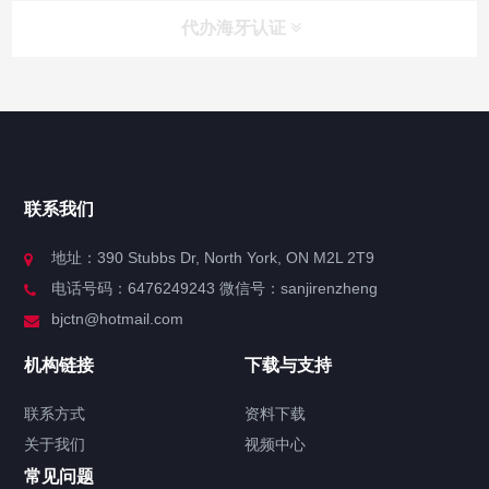
代办海牙认证
快捷导航
NAV
官方博客
联系我们
关于我们
地址：390 Stubbs Dr, North York, ON M2L 2T9
电话号码：6476249243 微信号：sanjirenzheng
服务分类
bjctn@hotmail.com
加拿大证件海牙认证案例
机构链接
下载与支持
签署类文件海牙认证程序费用
联系方式
资料下载
关于我们
视频中心
联系方式
常见问题