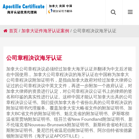
首页
/
加拿大证件海牙认证案例
/
公司章程决议海牙认证
公司章程决议海牙认证
加拿大公司章程决议必须经过加拿大海牙认证并翻译为中文后才能
在中国使用.。加拿大公司章程决议的海牙认证在中国称为加拿大
公司章程决议附加证明书，是指由加拿大政府对经过加拿大律师公
证过的公司章程决议中英文文件，再进一步附加一个政府认证，对
加拿大律师的资质进行认定，对公司章程决议公证书上的律师的签
名和印鉴的真实性进行认证。这样中国才能认可加拿大出具的公司
章程决议公证书。我们提供加拿大各个省份出具的公司章程决议的
附加证明书代理服务。覆盖加拿大安大略省文件的附加证明书、加
拿大BC省文件的附加证明书、魁北克省的附加证明书、萨斯喀彻
温省里贾纳附加证明书、纽芬兰省New Foundland附加证明书、新
不伦瑞克省Nouveau-Brunswick附加证明书、新斯科舍省哈利法克
斯附加证明书、曼尼巴托省温尼伯附加证明书、阿尔伯特省埃德蒙
顿附加证明书（海牙认证APOSTILLE）。