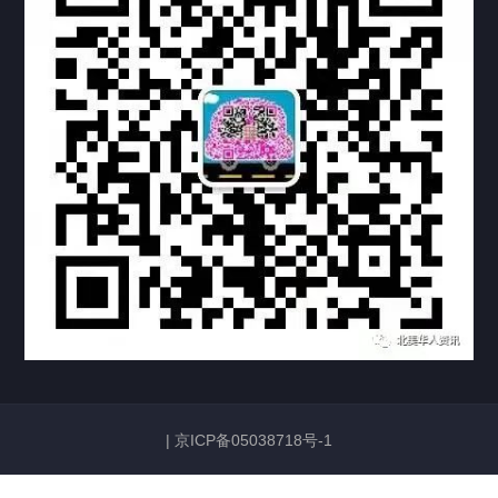
安省渥太华
曼省温尼伯
美国
中国香港
英国
澳大利亚
泰国
新西兰
|
京ICP备05038718号-1
法国