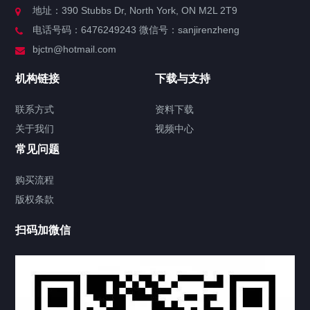
地址：390 Stubbs Dr, North York, ON M2L 2T9
电话号码：6476249243 微信号：sanjirenzheng
服务分类
bjctn@hotmail.com
国别分类
机构链接
下载与支持
加拿大
联系方式
资料下载
关于我们
视频中心
美国
常见问题
中国
购买流程
版权条款
省市分类
扫码加微信
安省多伦多
BC省温哥华