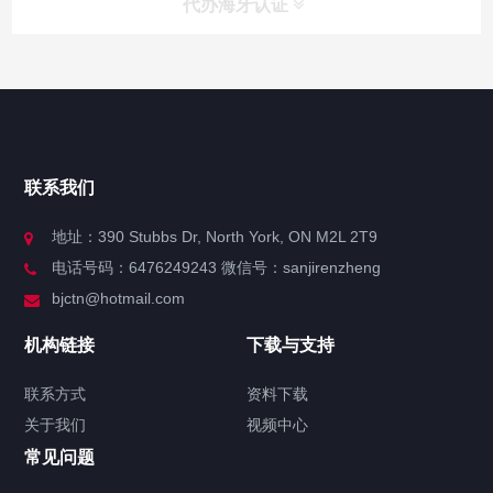
代办海牙认证
快捷导航
NAV
官方博客
联系我们
关于我们
地址：390 Stubbs Dr, North York, ON M2L 2T9
电话号码：6476249243 微信号：sanjirenzheng
服务分类
bjctn@hotmail.com
加拿大证件海牙认证案例
机构链接
下载与支持
签署类文件海牙认证程序费用
联系方式
资料下载
关于我们
视频中心
联系方式
常见问题