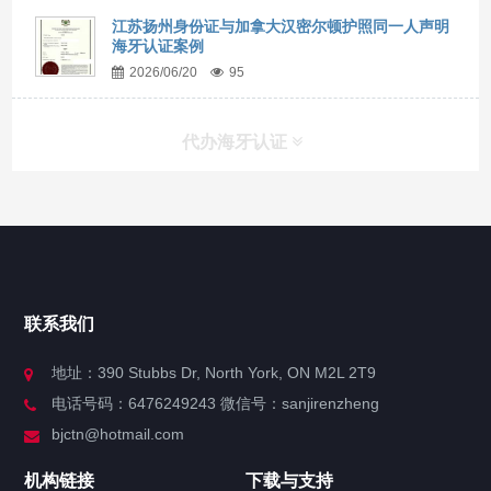
江苏扬州身份证与加拿大汉密尔顿护照同一人声明
海牙认证案例
2026/06/20
95
代办海牙认证
快捷导航
NAV
官方博客
联系我们
关于我们
地址：390 Stubbs Dr, North York, ON M2L 2T9
电话号码：6476249243 微信号：sanjirenzheng
服务分类
bjctn@hotmail.com
加拿大证件海牙认证案例
机构链接
下载与支持