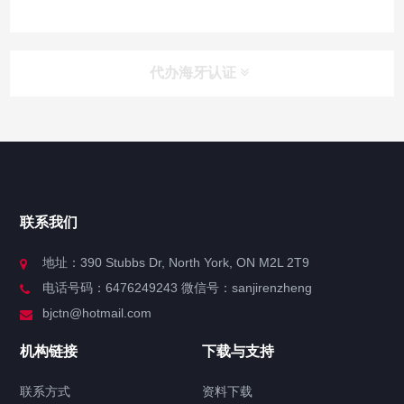
代办海牙认证
快捷导航
NAV
官方博客
联系我们
关于我们
地址：390 Stubbs Dr, North York, ON M2L 2T9
电话号码：6476249243 微信号：sanjirenzheng
服务分类
bjctn@hotmail.com
加拿大证件海牙认证案例
机构链接
下载与支持
签署类文件海牙认证程序费用
联系方式
资料下载