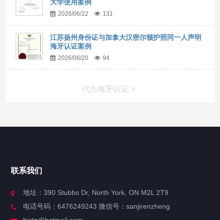
大学使用案例
2026/06/22
131
江苏扬州身份证与加拿大汉密尔顿护照同一人声明
海牙认证案例
2026/06/20
94
代办海牙认证
快捷导航
NAV
官方博客
联系我们
关于我们
地址：390 Stubbs Dr, North York, ON M2L 2T9
电话号码：6476249243 微信号：sanjirenzheng
服务分类