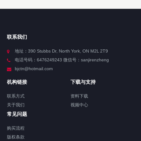
快捷导航
NAV
官方博客
联系我们
关于我们
地址：390 Stubbs Dr, North York, ON M2L 2T9
电话号码：6476249243 微信号：sanjirenzheng
服务分类
bjctn@hotmail.com
加拿大证件海牙认证案例
机构链接
下载与支持
签署类文件海牙认证程序费用
联系方式
资料下载
关于我们
视频中心
联系方式
常见问题
视频中心
购买流程
版权条款