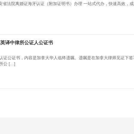
拿大安省法院离婚证海牙认证（附加证明书）办理 一站式代办，快速高效，
嘱英译中律所公证人公证书
认证公证书，内容是加拿大华人临终遗嘱。遗嘱是在加拿大律师见证下签
公 […]