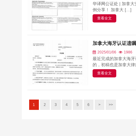
华译网公证处 | 加
例分享！ 加拿大 […]
查看全文
加拿大海牙认证遗
2025/01/06
1986
最近完成的加拿大海牙
的，初稿也是加拿大律所
查看全文
1
2
3
4
5
6
>
>>