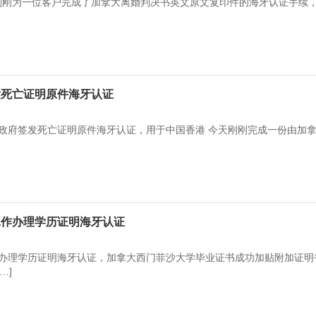
我们刚刚为一位客户完成了加拿大离婚判决书英文原文复印件的海牙认证手续
发死亡证明原件海牙认证
政府签发死亡证明原件海牙认证，用于中国香港 今天刚刚完成一份由加
工作办理学历证明海牙认证
办理学历证明海牙认证，加拿大西门菲沙大学毕业证书成功加贴附加证明
…]