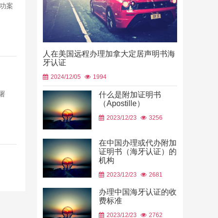
成功案
人在美国远程办理加拿大定居声明书海
牙认证
2024/12/05
1994
署
什么是附加证明书
（Apostille）
中国山东烟
2023/12/23
3256
使用
2026/06/23
在中国办理或代办附加
证明书（海牙认证）的
机构
2023/12/23
2681
办理中国海牙认证的收
费标准
2023/12/23
2762