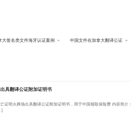
证
拿大签名类文件海牙认证案例
中国文件在加拿大翻译公证
居民签署的委托书和声明书的海牙认证
场出具翻译公证附加证明书
死亡证明火葬场出具翻译公证附加证明书，用于中国领取保险费 内容简介：
]