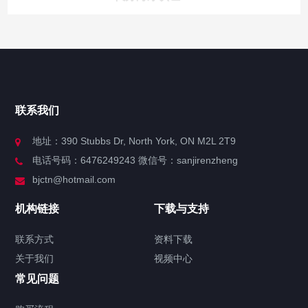
快捷导航
NAV
官方博客
联系我们
关于我们
地址：390 Stubbs Dr, North York, ON M2L 2T9
电话号码：6476249243 微信号：sanjirenzheng
服务分类
bjctn@hotmail.com
加拿大证件海牙认证案例
机构链接
下载与支持
签署类文件海牙认证程序费用
联系方式
资料下载
关于我们
视频中心
联系方式
常见问题
视频中心