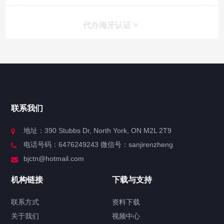
代办海牙认证
快捷导航
NAV
官方博客
联系我们
关于我们
地址：390 Stubbs Dr, North York, ON M2L 2T9
电话号码：6476249243 微信号：sanjirenzheng
服务分类
bjctn@hotmail.com
加拿大证件海牙认证案例
机构链接
下载与支持
签署类文件海牙认证程序费用
联系方式
资料下载
关于我们
视频中心