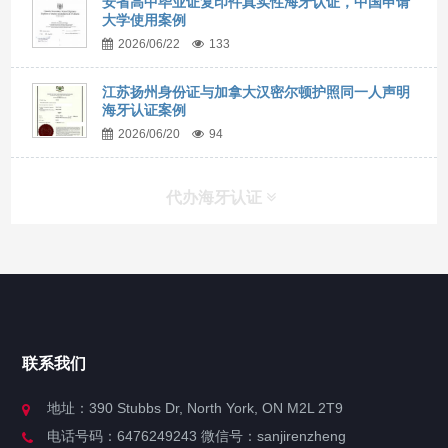
安省高中毕业证复印件真实性海牙认证，中国申请
大学使用案例
2026/06/22
133
江苏扬州身份证与加拿大汉密尔顿护照同一人声明
海牙认证案例
2026/06/20
94
代办海牙认证
快捷导航
NAV
官方博客
联系我们
关于我们
地址：390 Stubbs Dr, North York, ON M2L 2T9
电话号码：6476249243 微信号：sanjirenzheng
服务分类