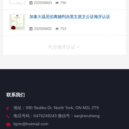
2025/09/03
750
加拿大温尼伯离婚判决英文原文公证海牙认证
2025/09/02
753
代办海牙认证
快捷导航
NAV
官方博客
联系我们
关于我们
地址：390 Stubbs Dr, North York, ON M2L 2T9
电话号码：6476249243 微信号：sanjirenzheng
服务分类
bjctn@hotmail.com