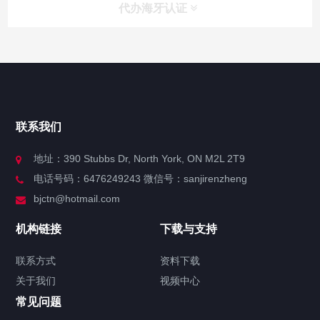
代办海牙认证
快捷导航
NAV
官方博客
联系我们
关于我们
地址：390 Stubbs Dr, North York, ON M2L 2T9
电话号码：6476249243 微信号：sanjirenzheng
服务分类
bjctn@hotmail.com
加拿大证件海牙认证案例
机构链接
下载与支持
签署类文件海牙认证程序费用
联系方式
资料下载
关于我们
视频中心
联系方式
常见问题