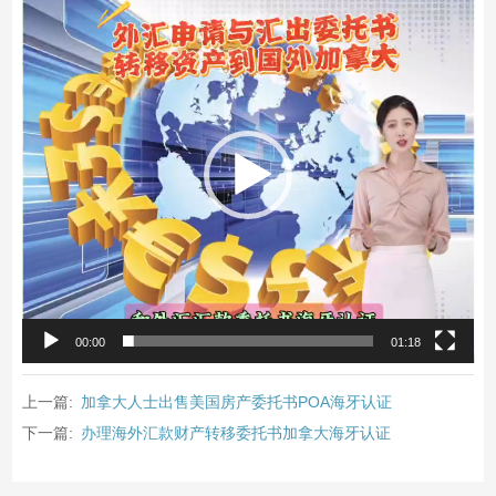
视
频
播
放
器
00:00
01:18
上一篇:
加拿大人士出售美国房产委托书POA海牙认证
下一篇:
办理海外汇款财产转移委托书加拿大海牙认证