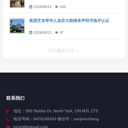
2026/06/13
108
美国芝加哥华人放弃大陆继承声明书海牙认证
2026/06/13
97
代办海牙认证
快捷导航
NAV
官方博客
联系我们
关于我们
地址：390 Stubbs Dr, North York, ON M2L 2T9
电话号码：6476249243 微信号：sanjirenzheng
服务分类
bjctn@hotmail.com