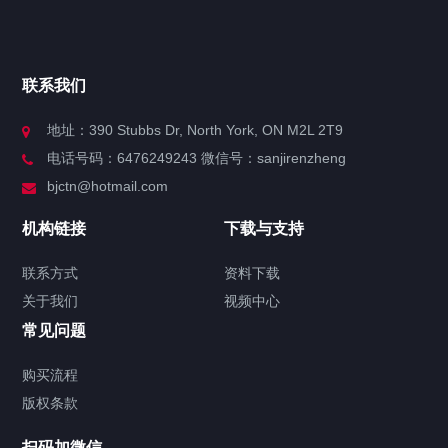
快捷导航
NAV
官方博客
联系我们
关于我们
地址：390 Stubbs Dr, North York, ON M2L 2T9
电话号码：6476249243 微信号：sanjirenzheng
服务分类
bjctn@hotmail.com
加拿大证件海牙认证案例
机构链接
下载与支持
签署类文件海牙认证程序费用
联系方式
资料下载
关于我们
视频中心
联系方式
常见问题
视频中心
购买流程
版权条款
中国公证处海牙认证
扫码加微信