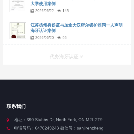
大学使用案例
2026/06/22
145
江苏扬州身份证与加拿大汉密尔顿护照同一人声明
海牙认证案例
2026/06/20
95
代办海牙认证
快捷导航
NAV
官方博客
联系我们
关于我们
地址：390 Stubbs Dr, North York, ON M2L 2T9
电话号码：6476249243 微信号：sanjirenzheng
服务分类