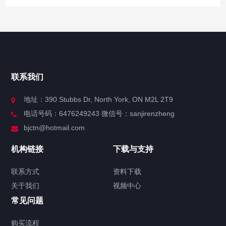
快捷导航
NAV
官方博客
联系我们
关于我们
地址：390 Stubbs Dr, North York, ON M2L 2T9
电话号码：6476249243 微信号：sanjirenzheng
服务分类
bjctn@hotmail.com
加拿大证件海牙认证案例
机构链接
下载与支持
签署类文件海牙认证程序费用
联系方式
资料下载
关于我们
视频中心
联系方式
常见问题
视频中心
购买流程