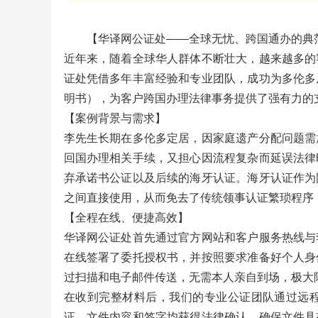
【华译网公证处——全球无忧、跨国通办的典
近年来，随着全球华人群体不断壮大，越来越多的
证处凭借多年丰富经验和专业团队，成功为多伦多
明书），为客户跨国办理法律事务提供了强有力的支
【案例背景与需求】
李先生长期在多伦多定居，因家庭遗产分配问题需
回国办理相关手续，又担心因流程复杂而延误法律
弃承诺书公证以及后续的海牙认证。海牙认证作为
之间直接使用，从而免去了传统领事认证繁琐程序
【全程在线、便捷高效】
华译网公证处首先通过官方网站和客户服务热线与
在线签署了委托授权书，并按照要求准备好个人身
过扫描和电子邮件传送，无需本人亲自到场，极大
在收到完整材料后，我们的专业公证团队通过远
证，文件内容和签字均获得法律确认，确保文件具