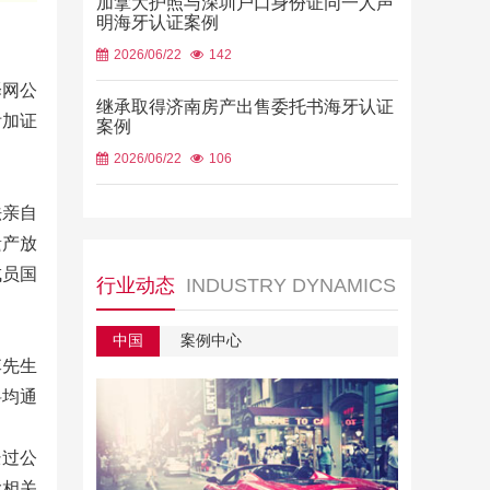
加拿大护照与深圳户口身份证同一人声
明海牙认证案例
2026/06/22
142
译网公
继承取得济南房产出售委托书海牙认证
附加证
案例
2026/06/22
106
法亲自
遗产放
成员国
行业动态
INDUSTRY DYNAMICS
中国
案例中心
李先生
料均通
经过公
大相关