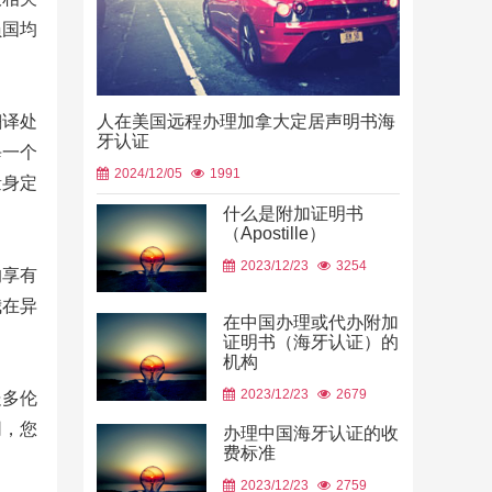
员国均
人在美国远程办理加拿大定居声明书海
翻译处
牙认证
每一个
2024/12/05
1991
量身定
什么是附加证明书
（Apostille）
中国山东烟
2023/12/23
3254
使用
均享有
2026/06/23
我在异
在中国办理或代办附加
证明书（海牙认证）的
机构
2023/12/23
2679
处多伦
网，您
办理中国海牙认证的收
费标准
2023/12/23
2759