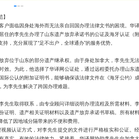
范】
客户面临因身处海外而无法亲自回国办理法律文书的困境。华
居住的李先生办理了山东遗产放弃承诺书的公证及海牙认证（
持，充分展现了“足不出户，全球通办”的服务优势。
放弃位于山东的部分遗产继承权。由于身处加拿大，李先生无
时效。为此，他选择了华译网公证处，通过远程委托办理山东
国际公认的附加证明书，能够确保该法律文件在《海牙公约》
，为李先生解决了跨国办理难题。
李先生取得联系，由专业顾问详细说明办理流程及所需材料。
份证明、遗产相关证明材料以及遗产放弃承诺书草稿。所有材
降低了因地域分隔带来的不便和费用。
程视频认证方式，对李先生提交的文件进行严格核实和公证。
有真实、有效的法律效力。紧接着，华译网协助李先生向加拿