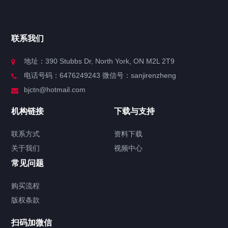
官方博客
联系我们
关于我们
地址：390 Stubbs Dr, North York, ON M2L 2T9
电话号码：6476249243 微信号：sanjirenzheng
服务分类
bjctn@hotmail.com
加拿大证件海牙认证案例
机构链接
下载与支持
签署类文件海牙认证程序费用
联系方式
资料下载
关于我们
视频中心
联系方式
常见问题
视频中心
购买流程
版权条款
中国公证处海牙认证
扫码加微信