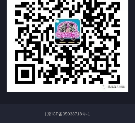
联系方式
关于我们
下载与支持
资料下载
视频中心
常见问题
购买流程
版权条款
常见问题
FAQ
中国山东烟台死亡证明翻译公证加拿大使用
|
京ICP备05038718号-1
2026/06/23
132
加拿大护照姓名与中国身份证姓名不一致，如何证明是同