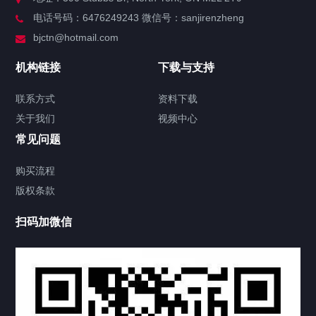
电话号码：6476249243 微信号：sanjirenzheng
服务分类
bjctn@hotmail.com
加拿大证件海牙认证案例
机构链接
下载与支持
签署类文件海牙认证程序费用
联系方式
资料下载
关于我们
视频中心
联系方式
常见问题
视频中心
购买流程
版权条款
中国公证处海牙认证
扫码加微信
热门标签
TAG
机构链接