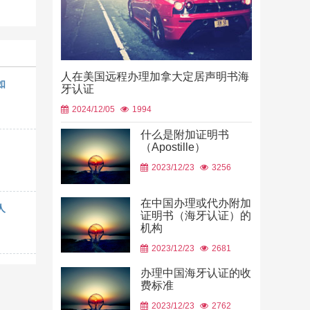
人在美国远程办理加拿大定居声明书海
如
牙认证
2024/12/05
1994
什么是附加证明书
中国山东烟
（Apostille）
使用
2023/12/23
3256
2026/06/23
在中国办理或代办附加
人
证明书（海牙认证）的
机构
2023/12/23
2681
办理中国海牙认证的收
费标准
2023/12/23
2762