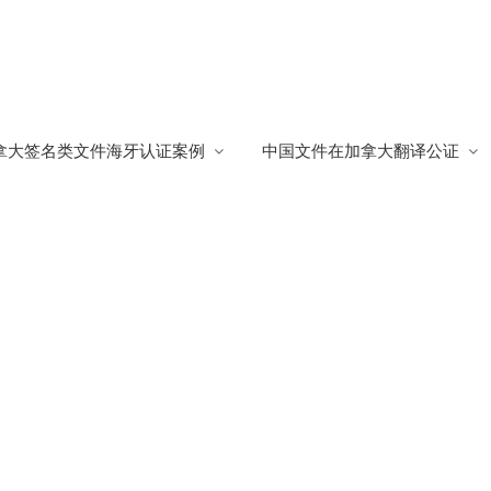
翻译公证
/
翻译公证中国驻马来西亚大使馆签发结婚证
拿大签名类文件海牙认证案例
中国文件在加拿大翻译公证
客
1018