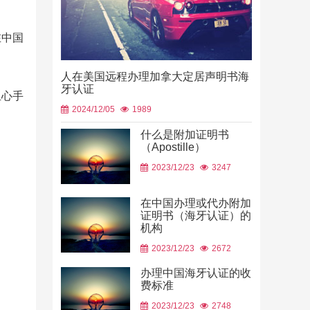
在中国
人在美国远程办理加拿大定居声明书海
牙认证
担心手
2024/12/05
1989
什么是附加证明书
（Apostille）
中国山东烟
2023/12/23
3247
使用
2026/06/23
在中国办理或代办附加
证明书（海牙认证）的
机构
2023/12/23
2672
办理中国海牙认证的收
费标准
2023/12/23
2748