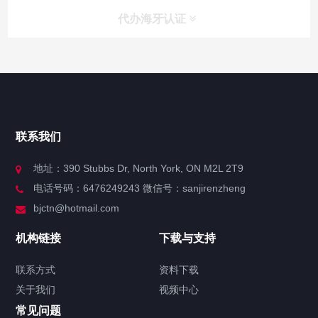
代办海牙认证
快捷导航
NAV
官方博客
联系我们
关于我们
地址：390 Stubbs Dr, North York, ON M2L 2T9
电话号码：6476249243 微信号：sanjirenzheng
服务分类
bjctn@hotmail.com
加拿大证件海牙认证案例
机构链接
下载与支持
签署类文件海牙认证程序费用
联系方式
资料下载
关于我们
视频中心
联系方式
常见问题