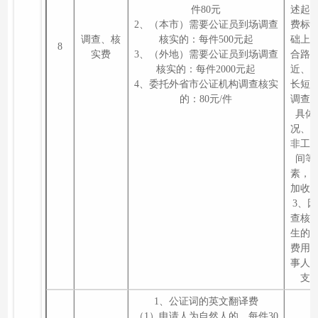
件80元
述起
2、（本市）需要公证员到场调查
费标
调查、核
核实的：每件500元起
础上
8
实费
3、（外地）需要公证员到场调查
合路
核实的：每件2000元起
近、
4、委托外省市公证机构调查核实
长短
的：80元/件
调查
具体
况、
非工
间等
素，
加收
3、
查核
生的
费用
事人
支
1、公证词的英文翻译费
（1）申请人为自然人的，每件30