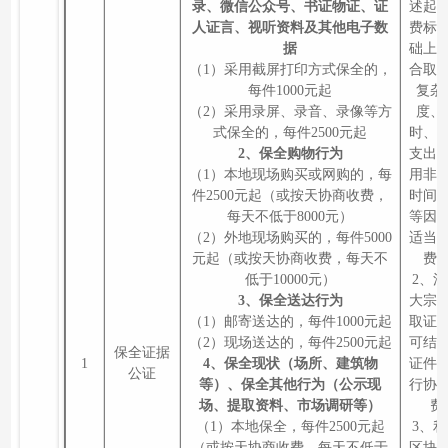
录、微信公众号、书证物证、证
述起
人证言、视听资料及其他电子数
费标
据
础上
（1）采用截屏打印方式保全的，
合取
每件1000元起
复杂
（2）采用录屏、录音、录像等方
度、
式保全的，每件2500元起
时、
2、保全购物行为
支出
（1）本地现场购买或网购的，每
用非
件2500元起（或按天协商收费，
时间
每天不低于8000元）
等因
（2）外地现场购买的，每件5000
适当
元起（或按天协商收费，每天不
费
低于10000元）
2、
3、保全送达行为
大宗
（1）邮寄送达的，每件1000元起
取证
（2）现场送达的，每件2500元起
可结
保全证据
1
4、保全现状（场所、建筑物
证件
公证
等）、保全其他行为（公示现
行协
场、提取资料、市场调研等）
费
（1）本地保全，每件2500元起
3、
（或按天协商收费，每天不低于
区块