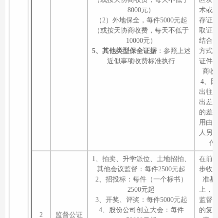
8000元）
术或
（2）外地保全，每件5000元起
存证
（或按天协商收费，每天不低于
取证
10000元）
结合
5、其他类型保全证据
：参照上述
方式
近似事项收费标准执行
证件
商收
4、
出往
出差
的差
用由
人另
付
1、拍卖、升学派位、土地招拍、
在前
其他会议监督：每件2500元起
步收
2、招投标：每件（一个标书）
准基
2500元起
上，
3、开奖、评奖：每件5000元起
监督
4、股份公司创立大会：每件
的复
2
监督公证