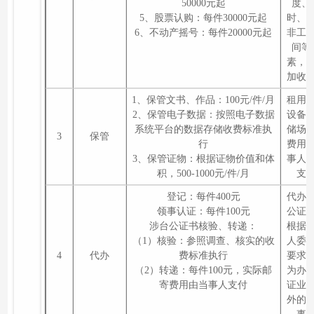
50000元起
度、
5、股票认购：每件30000元起
时、
6、不动产摇号：每件20000元起
非工
间等
素，
加收
1、保管文书、作品：100元/件/月
租用
2、保管电子数据：按照电子数据
设备
系统平台的数据存储收费标准执
储场
3
保管
行
费用
3、保管证物：根据证物价值和体
事人
积，500-1000元/件/月
支
登记：每件400元
代办
领事认证：每件100元
公证
涉台公证书核验、转递：
根据
（1）核验：参照调查、核实的收
人委
4
代办
费标准执行
要求
（2）转递：每件100元，实际邮
为办
寄费用由当事人支付
证业
外的