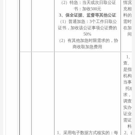
（2）特急：当天或次日取公证
情况
书：加收500元
充相
3、保全证据、监督等其他公证
料的
（1）普通加急：3个工作日取公
需时
证书，加收该公证事项公证费的
在加
50%
间
（2）有其他加急时限需求的，协
商收取加急费用
1、
查、
是指
机构
当事
托或
求，
调查
实办
证业
需证
料
1、采用电子数据方式核实的：每
2、