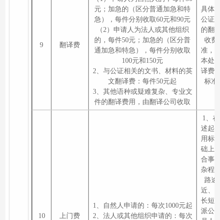
元；加急的（区分普通加急和特
具体
急），每件分别收取60元和90元
公证
（2）申请人为法人或其他组织
的翻
的，每件50元；加急的（区分普
收费
9
翻译费
通加急和特急），每件分别收取
准，
100元和150元
本处
2、与公证相关的文书、材料的英
译费
文翻译费：每件50元起
标准
3、其他语种或疑难复杂、专业文
件的翻译费用，由翻译公司收取
1、
述起
用标
础上
合事
杂程
路途
近、
长短
1、自然人申请的：每次1000元起
派公
10
上门费
2、法人或其他组织申请的：每次