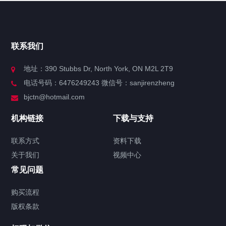
快捷导航
NAV
官方博客
联系我们
关于我们
地址：390 Stubbs Dr, North York, ON M2L 2T9
电话号码：6476249243 微信号：sanjirenzheng
服务分类
bjctn@hotmail.com
加拿大证件海牙认证案例
机构链接
下载与支持
签署类文件海牙认证程序费用
联系方式
资料下载
关于我们
视频中心
联系方式
常见问题
视频中心
购买流程
版权条款
中国公证处海牙认证