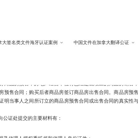
知
拿大签名类文件海牙认证案例
中国文件在加拿大翻译公证
海牙认证
582
称商品房预售；房地产经营单位将已经建成竣工的商品房销售
房预售合同；购买后者商品房签订商品房出售合同。商品房预
证明当事人之间所订立的商品房预售合同或出售合同的真实性
向公证处提交的主要材料有：