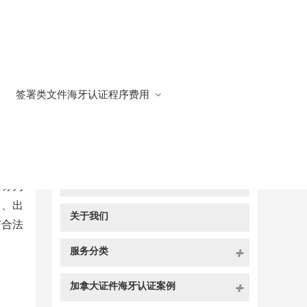
签署类文件海牙认证程序费用
快捷导航
NAV
官方博客
，称为
售、出
关于我们
与合法
服务分类
加拿大证件海牙认证案例