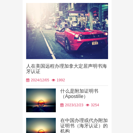
人在美国远程办理加拿大定居声明书海
牙认证
2024/12/05
1992
什么是附加证明书
（Apostille）
中国山东烟
2023/12/23
3254
使用
2026/06/23
在中国办理或代办附加
证明书（海牙认证）的
机构