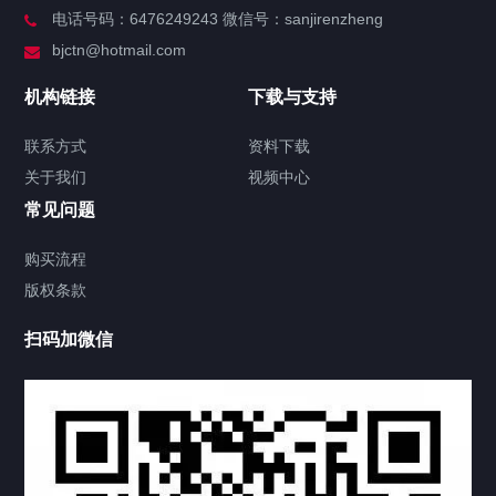
电话号码：6476249243 微信号：sanjirenzheng
服务分类
bjctn@hotmail.com
加拿大证件海牙认证案例
机构链接
下载与支持
签署类文件海牙认证程序费用
联系方式
资料下载
关于我们
视频中心
联系方式
常见问题
视频中心
购买流程
版权条款
中国公证处海牙认证
扫码加微信
上海公证处海牙认证
上海东方公证处海牙认证
上海黄浦公证处海牙认证