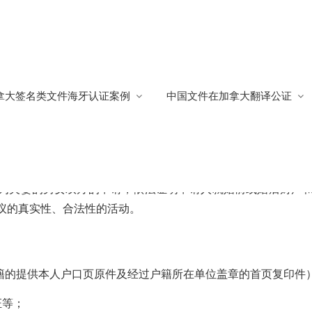
拿大签名类文件海牙认证案例
中国文件在加拿大翻译公证
处海牙认证
633
为夫妻的男女双方的申请，依法证明申请人就婚前或婚后财产
议的真实性、合法性的活动。
籍的提供本人户口页原件及经过户籍所在单位盖章的首页复印件
证等；