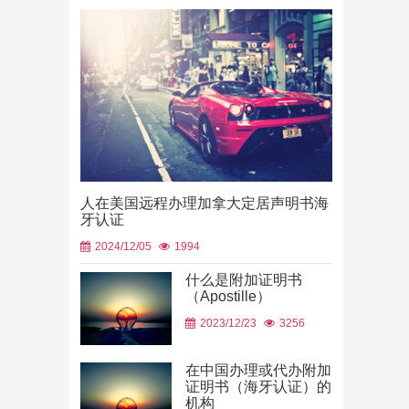
人在美国远程办理加拿大定居声明书海
牙认证
2024/12/05
1994
什么是附加证明书
（Apostille）
中国山东烟
2023/12/23
3256
使用
2026/06/23
在中国办理或代办附加
证明书（海牙认证）的
机构