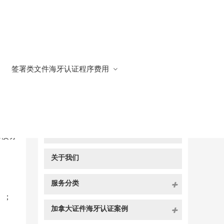
签署类文件海牙认证程序费用
快捷导航
NAV
官方博客
和债务
关于我们
服务分类
）；
加拿大证件海牙认证案例