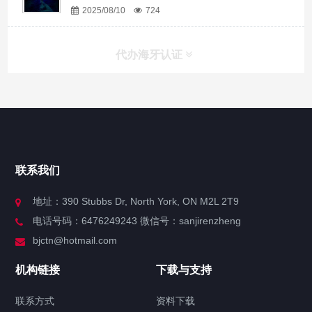
2025/08/10
724
代办海牙认证
快捷导航
NAV
官方博客
联系我们
关于我们
地址：390 Stubbs Dr, North York, ON M2L 2T9
电话号码：6476249243 微信号：sanjirenzheng
服务分类
bjctn@hotmail.com
加拿大证件海牙认证案例
机构链接
下载与支持
签署类文件海牙认证程序费用
联系方式
资料下载