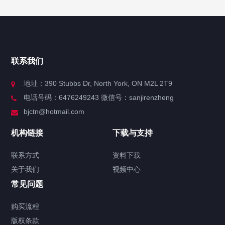
快捷导航
NAV
官方博客
联系我们
关于我们
地址：390 Stubbs Dr, North York, ON M2L 2T9
电话号码：6476249243 微信号：sanjirenzheng
服务分类
bjctn@hotmail.com
加拿大证件海牙认证案例
机构链接
下载与支持
签署类文件海牙认证程序费用
联系方式
资料下载
关于我们
视频中心
联系方式
常见问题
视频中心
购买流程
版权条款