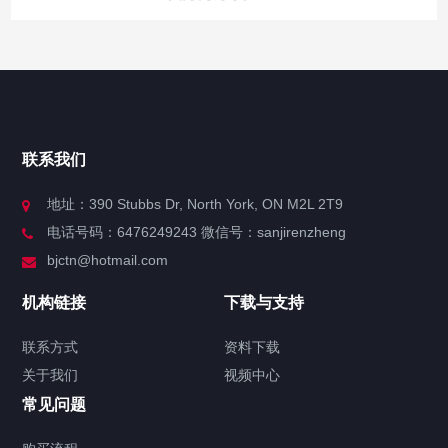
快捷导航
NAV
官方博客
联系我们
关于我们
地址：390 Stubbs Dr, North York, ON M2L 2T9
电话号码：6476249243 微信号：sanjirenzheng
服务分类
bjctn@hotmail.com
加拿大证件海牙认证案例
机构链接
下载与支持
签署类文件海牙认证程序费用
联系方式
资料下载
关于我们
视频中心
联系方式
常见问题
视频中心