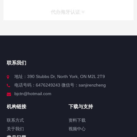
代办海牙认证
快捷导航
NAV
官方博客
联系我们
关于我们
地址：390 Stubbs Dr, North York, ON M2L 2T9
电话号码：6476249243 微信号：sanjirenzheng
服务分类
bjctn@hotmail.com
加拿大证件海牙认证案例
机构链接
下载与支持
签署类文件海牙认证程序费用
联系方式
资料下载
关于我们
视频中心
联系方式