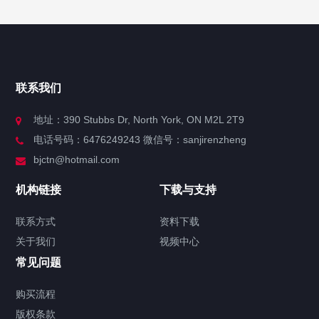
快捷导航
NAV
官方博客
联系我们
关于我们
地址：390 Stubbs Dr, North York, ON M2L 2T9
电话号码：6476249243 微信号：sanjirenzheng
服务分类
bjctn@hotmail.com
加拿大证件海牙认证案例
机构链接
下载与支持
签署类文件海牙认证程序费用
联系方式
资料下载
关于我们
视频中心
联系方式
常见问题
视频中心
购买流程
版权条款