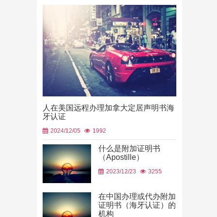
人在美国远程办理加拿大定居声明书海
牙认证
2024/12/05
1992
什么是附加证明书
（Apostille）
中国山东烟
2023/12/23
3255
使用
2026/06/23
在中国办理或代办附加
证明书（海牙认证）的
机构