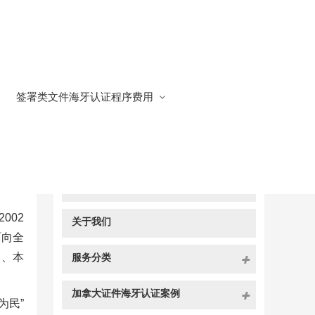
签署类文件海牙认证程序费用
快捷导航
NAV
官方博客
002
关于我们
面向全
名、本
服务分类
加拿大证件海牙认证案例
为民”