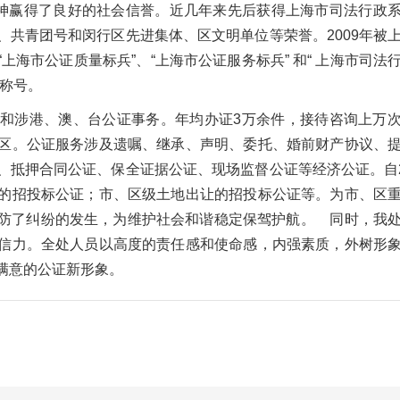
精神赢得了良好的社会信誉。近几年来先后获得上海市司法行政
共青团号和闵行区先进集体、区文明单位等荣誉。2009年被
海市公证质量标兵”、“上海市公证服务标兵” 和“ 上海市司法
称号。
和涉港、澳、台公证事务。年均办证3万余件，接待咨询上万
区。公证服务涉及遗嘱、继承、声明、委托、婚前财产协议、
抵押合同公证、保全证据公证、现场监督公证等经济公证。自2
的招投标公证；市、区级土地出让的招投标公证等。为市、区
防了纠纷的发生，为维护社会和谐稳定保驾护航。 同时，我
信力。全处人员以高度的责任感和使命感，内强素质，外树形
满意的公证新形象。