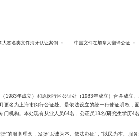
行公证处海牙认证
/
闵行公证处简介
拿大签名类文件海牙认证案例
中国文件在加拿大翻译公证
海牙认证
616
1983年成立）和原闵行区公证处（1983年成立）合并成立。2
年3月更名为上海市闵行公证处。是依法设立的统一行使证明权，
门机构。本处现有从业人员64名，公证员18名(研究生学历4
捷”的服务理念，发扬“以诚为本、依法办证”，“以民为本、服务