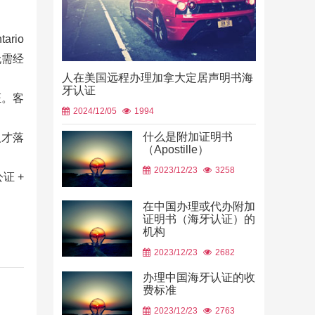
rio
。无需经
人在美国远程办理加拿大定居声明书海
牙认证
证。客
2024/12/05
1994
什么是附加证明书
人才落
（Apostille）
中国山东烟
2023/12/23
3258
使用
证 +
2026/06/23
在中国办理或代办附加
证明书（海牙认证）的
机构
2023/12/23
2682
办理中国海牙认证的收
费标准
2023/12/23
2763