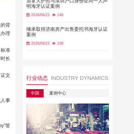
加拿大护照与深圳户口身份证同一人声
明海牙认证案例
2026/06/22
146
位的背
继承取得济南房产出售委托书海牙认证
或办理
案例
2026/06/22
108
了标准
作时长
认证文
行业动态
INDUSTRY DYNAMICS
中国
案例中心
或人事
y”签