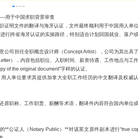
——用于中国求职背景审查
职证明文件的翻译与海牙认证，文件最终顺利用于中国用人单
省进行跨省海牙认证的实操路径，特别适合计划回国就业、落户
司担任全职概念设计师（Concept Artist），公司为其出具
ation Letter），内容包括职位、入职时间、薪资待遇、工作地点与工
the original document”字样的认证。
，用人单位要求其提供加拿大全职工作经历的中文翻译及权威
还原职称、工作职责、薪酬等术语，翻译件内容符合国内单位
（Notary Public）**对该英文原件副本进行“true cop
求。