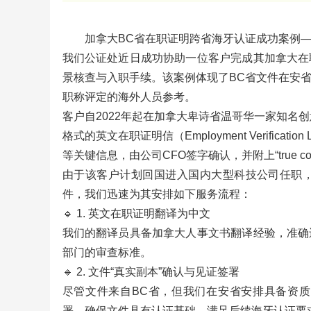
加拿大BC省在职证明跨省海牙认证成功案例
我们公证处近日成功协助一位客户完成其加拿大在
景核查与入职手续。该案例体现了BC省文件在安
职称评定的海外人员参考。
客户自2022年起在加拿大卑诗省温哥华一家知名创意公
格式的英文在职证明信（Employment Verific
等关键信息，由公司CFO签字确认，并附上“true copy of 
由于该客户计划回国进入国内大型科技公司任职
件，我们迅速为其安排如下服务流程：
🔹 1. 英文在职证明翻译为中文
我们的翻译员具备加拿大人事文书翻译经验，准确
部门的审查标准。
🔹 2. 文件“真实副本”确认与见证签署
尽管文件来自BC省，但我们在安省安排具备资质的**公证人
署，确保文件具有认证基础，满足后续海牙认证要