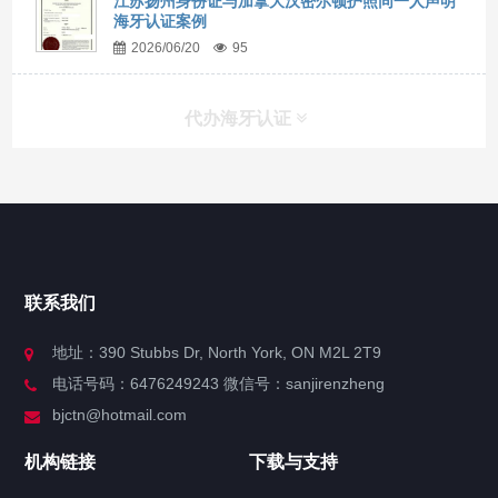
江苏扬州身份证与加拿大汉密尔顿护照同一人声明
海牙认证案例
2026/06/20
95
代办海牙认证
快捷导航
NAV
官方博客
联系我们
关于我们
地址：390 Stubbs Dr, North York, ON M2L 2T9
电话号码：6476249243 微信号：sanjirenzheng
服务分类
bjctn@hotmail.com
加拿大证件海牙认证案例
机构链接
下载与支持