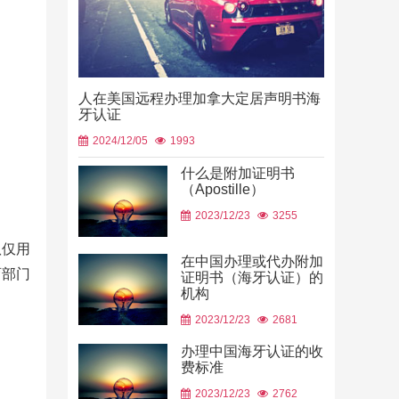
人在美国远程办理加拿大定居声明书海
牙认证
2024/12/05
1993
什么是附加证明书
（Apostille）
中国山东烟
2023/12/23
3255
使用
2026/06/23
队仅用
在中国办理或代办附加
育部门
证明书（海牙认证）的
机构
2023/12/23
2681
办理中国海牙认证的收
费标准
2023/12/23
2762