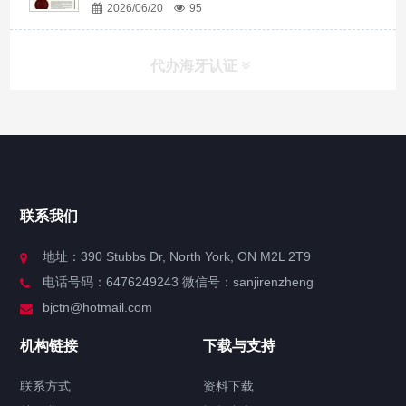
2026/06/20
95
代办海牙认证
快捷导航
NAV
官方博客
联系我们
关于我们
地址：390 Stubbs Dr, North York, ON M2L 2T9
电话号码：6476249243 微信号：sanjirenzheng
服务分类
bjctn@hotmail.com
加拿大证件海牙认证案例
机构链接
下载与支持
签署类文件海牙认证程序费用
联系方式
资料下载