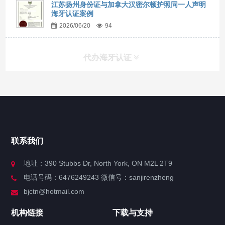
江苏扬州身份证与加拿大汉密尔顿护照同一人声明
海牙认证案例
2026/06/20
94
代办海牙认证
快捷导航
NAV
官方博客
联系我们
关于我们
地址：390 Stubbs Dr, North York, ON M2L 2T9
电话号码：6476249243 微信号：sanjirenzheng
服务分类
bjctn@hotmail.com
加拿大证件海牙认证案例
机构链接
下载与支持