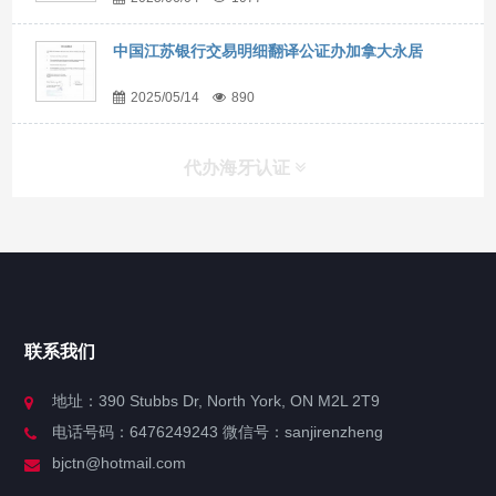
中国江苏银行交易明细翻译公证办加拿大永居
2025/05/14
890
代办海牙认证
快捷导航
NAV
官方博客
联系我们
关于我们
地址：390 Stubbs Dr, North York, ON M2L 2T9
电话号码：6476249243 微信号：sanjirenzheng
服务分类
bjctn@hotmail.com
加拿大证件海牙认证案例