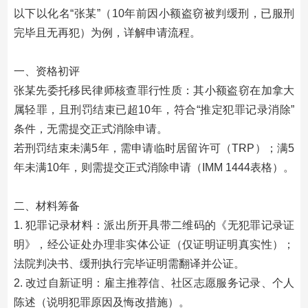
以下以化名“张某”（10年前因小额盗窃被判缓刑，已服刑
完毕且无再犯）为例，详解申请流程。
一、资格初评​
张某先委托移民律师核查罪行性质：其小额盗窃在加拿大
属轻罪，且刑罚结束已超10年，符合“推定犯罪记录消除”
条件，无需提交正式消除申请。
若刑罚结束未满5年，需申请临时居留许可（TRP）；满5
年未满10年，则需提交正式消除申请（IMM 1444表格）。
二、材料筹备​
1. 犯罪记录材料：派出所开具带二维码的《无犯罪记录证
明》，经公证处办理非实体公证（仅证明证明真实性）；
法院判决书、缓刑执行完毕证明需翻译并公证。
2. 改过自新证明：雇主推荐信、社区志愿服务记录、个人
陈述（说明犯罪原因及悔改措施）。