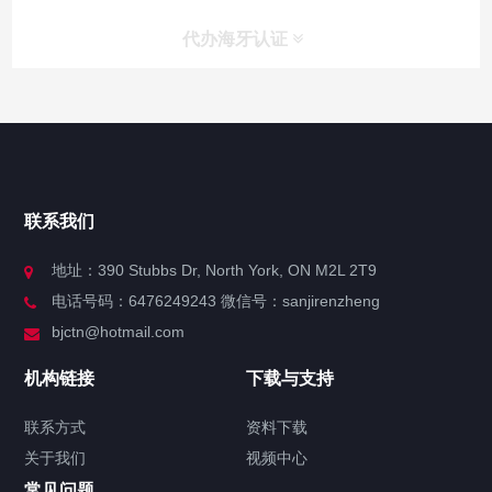
代办海牙认证
快捷导航
NAV
官方博客
联系我们
关于我们
地址：390 Stubbs Dr, North York, ON M2L 2T9
电话号码：6476249243 微信号：sanjirenzheng
服务分类
bjctn@hotmail.com
加拿大证件海牙认证案例
机构链接
下载与支持
签署类文件海牙认证程序费用
联系方式
资料下载
关于我们
视频中心
联系方式
常见问题