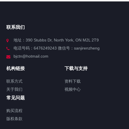
快捷导航
NAV
官方博客
联系我们
关于我们
地址：390 Stubbs Dr, North York, ON M2L 2T9
电话号码：6476249243 微信号：sanjirenzheng
服务分类
bjctn@hotmail.com
加拿大证件海牙认证案例
机构链接
下载与支持
签署类文件海牙认证程序费用
联系方式
资料下载
关于我们
视频中心
联系方式
常见问题
视频中心
购买流程
版权条款
中国公证处海牙认证