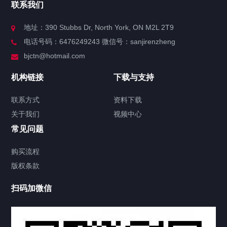
联系我们
关于我们
地址：390 Stubbs Dr, North York, ON M2L 2T9
电话号码：6476249243 微信号：sanjirenzheng
服务分类
bjctn@hotmail.com
加拿大证件海牙认证案例
机构链接
下载与支持
签署类文件海牙认证程序费用
联系方式
资料下载
关于我们
视频中心
联系方式
常见问题
视频中心
购买流程
版权条款
中国公证处海牙认证
扫码加微信