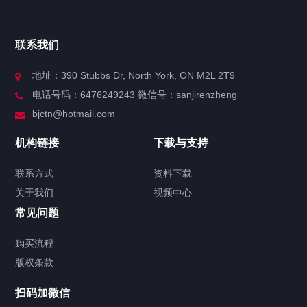
官方博客
联系我们
关于我们
地址：390 Stubbs Dr, North York, ON M2L 2T9
电话号码：6476249243 微信号：sanjirenzheng
服务分类
bjctn@hotmail.com
加拿大证件海牙认证案例
机构链接
下载与支持
签署类文件海牙认证程序费用
联系方式
资料下载
关于我们
视频中心
联系方式
常见问题
视频中心
购买流程
版权条款
中国公证处海牙认证
扫码加微信