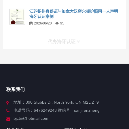
江苏扬州身份证与加拿大汉密尔顿护照同一人声明
海牙认证案例
2026/06/20
95
代办海牙认证
快捷导航
NAV
官方博客
联系我们
关于我们
地址：390 Stubbs Dr, North York, ON M2L 2T9
电话号码：6476249243 微信号：sanjirenzheng
服务分类
bjctn@hotmail.com
加拿大证件海牙认证案例