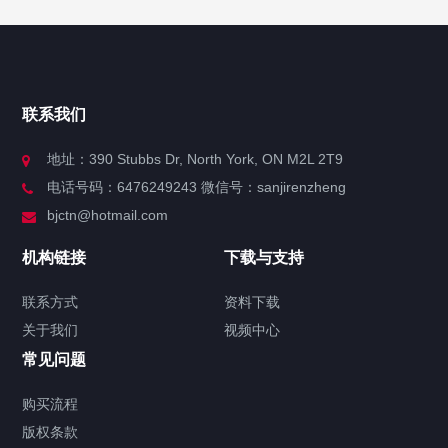
快捷导航
NAV
官方博客
联系我们
关于我们
地址：390 Stubbs Dr, North York, ON M2L 2T9
电话号码：6476249243 微信号：sanjirenzheng
服务分类
bjctn@hotmail.com
加拿大证件海牙认证案例
机构链接
下载与支持
签署类文件海牙认证程序费用
联系方式
资料下载
关于我们
视频中心
联系方式
常见问题
视频中心
购买流程
版权条款