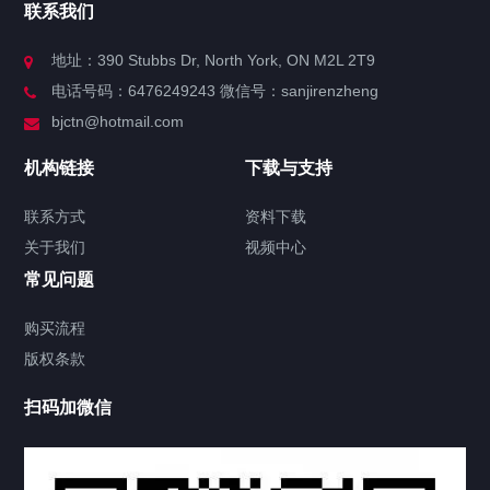
联系我们
关于我们
地址：390 Stubbs Dr, North York, ON M2L 2T9
电话号码：6476249243 微信号：sanjirenzheng
服务分类
bjctn@hotmail.com
加拿大证件海牙认证案例
机构链接
下载与支持
签署类文件海牙认证程序费用
联系方式
资料下载
关于我们
视频中心
联系方式
常见问题
视频中心
购买流程
版权条款
中国公证处海牙认证
扫码加微信