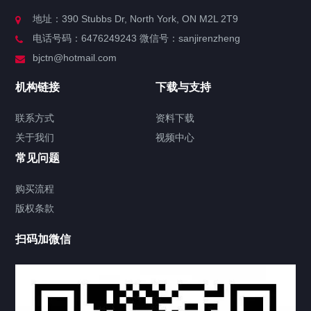
关于我们
地址：390 Stubbs Dr, North York, ON M2L 2T9
电话号码：6476249243 微信号：sanjirenzheng
服务分类
bjctn@hotmail.com
加拿大证件海牙认证案例
机构链接
下载与支持
签署类文件海牙认证程序费用
联系方式
资料下载
关于我们
视频中心
联系方式
常见问题
视频中心
购买流程
版权条款
中国公证处海牙认证
扫码加微信
热门标签
TAG